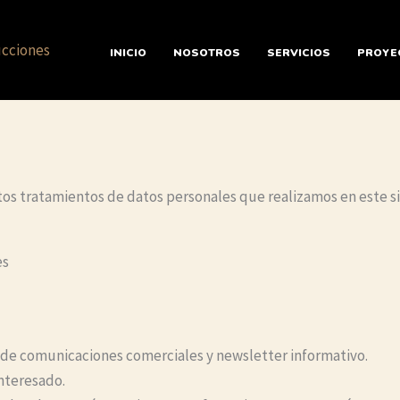
INICIO
NOSOTROS
SERVICIOS
PROYE
intos tratamientos de datos personales que realizamos en este s
es
vío de comunicaciones comerciales y newsletter informativo.
nteresado.